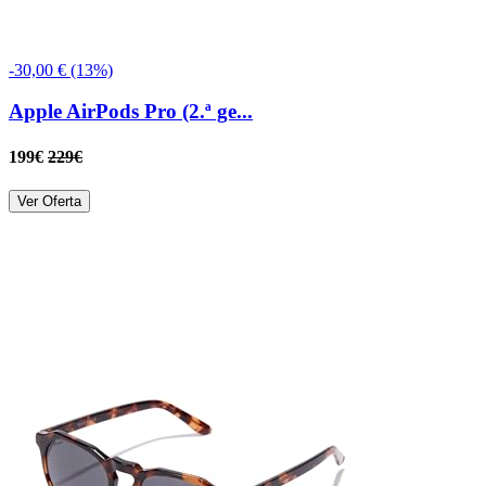
-30,00 € (13%)
Apple AirPods Pro (2.ª ge...
199€
229€
Ver Oferta